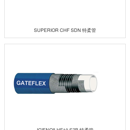
SUPERIOR CHF SDN 特柔管
IGIENOILHF10 S7B 特柔管