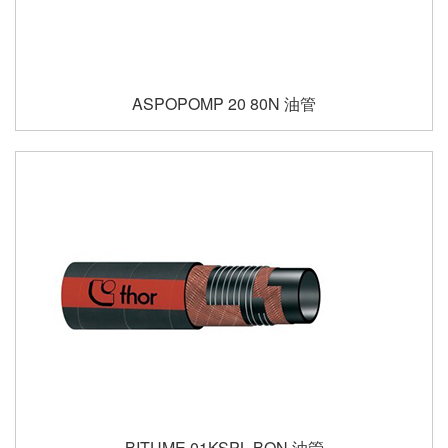
ASPOPOMP 20 80N 油管
BITUME 01KSPL BON 油管