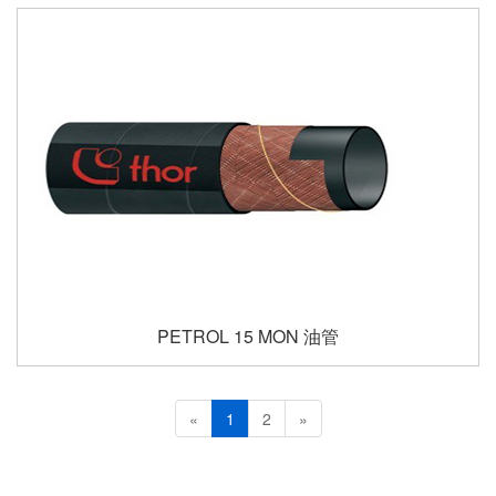
PETROL 15 MON 油管
«
1
2
»