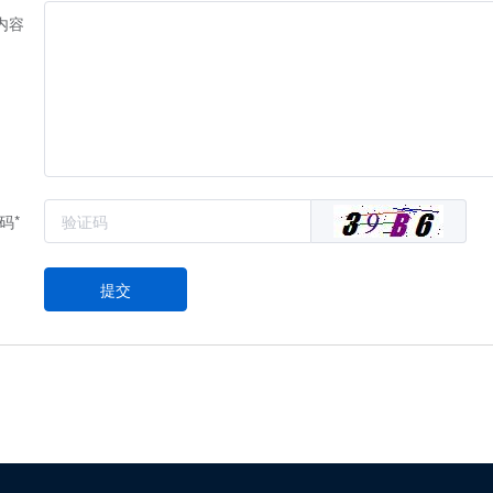
内容
码*
提交