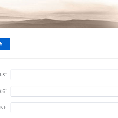
言
姓名*
电话*
地址