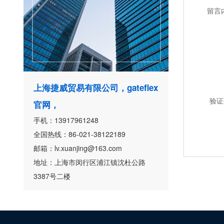
留言
上海捷威贸易有限公司，gateflex
验证
官网，
手机：13917961248
全国热线：86-021-38122189
邮箱：lv.xuanjing@163.com
地址：上海市闵行区浦江镇沈杜公路
3387号二楼